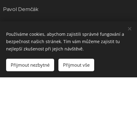
Pavol Demčák
Kat120+
Používáme cookies, abychom zajistili správné fungování a
David Lupač
bezpečnost našich stránek. Tím vám můžeme zajistit tu
nejlepší zkušenost při jejich návštěvě.
Dorostenci
Přijmout nezbytné
Přijmout vše
Kat66
David Horník
Kat105
Nicolas Toth
120+