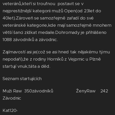
veteránů,kteří si troufnou postavit se v
nejprestižnější kategorii mužů Open(od 23let do
40let).Zároveň se samozřejmě zařadí do své
veteránské kategorie,kde mají samozřejmě mnohem
větší šanci zídkat medaile.Dohromady je přihlášeno
1088 závodníků a závodnic.
Zajímavostí asi je(což se asi hned tak nějakému týmu
nepodaří),že z rodiny Horníků z Vejprnic u Plzně
startují vnuk,táta a děd.
Seznam startujících
Muži Raw 350závodníků ŽenyRaw 242
Závodnic
Kat120-