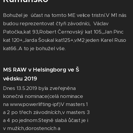
Bohužel je účast na tomto ME velice tristní.V M1 nás
budou reprezentovat čtyři závodníci, Václav
Patočka,kat 93,Robert Černovský kat 105,,Jan Pinc
kat 120+,Jarda Šoukal kat125+,vM2 jeden Karel Ruso
kat66..A to je bohužel vše.
MS RAW v Helsingborg ve Š
védsku 2019
Dnes 13.5.2019 byla zveřejněna
konečná nominace(celá nominace
na www.powerlifting-ipf)V masters 1
a 2 po třech závodnících,v masters 3
a 4 po jednom.Stejně slabá ůčast je i
v mužích,dorostencích a