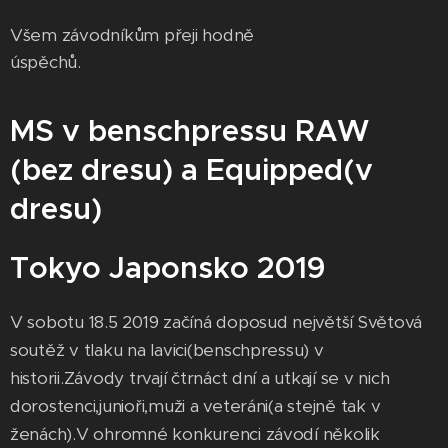
Všem závodníkům přeji hodně
úspěchů.
MS v benschpressu RAW
(bez dresu) a Equipped(v
dresu)
Tokyo Japonsko 2019
V sobotu 18.5 2019 začíná doposud největší Světová
soutěž v tlaku na lavici(benschpressu) v
historii.Závody trvají čtrnáct dní a utkají se v nich
dorostenci,junioři,muži a veteráni(a stejně tak v
ženách).V ohromné konkurenci závodí několik