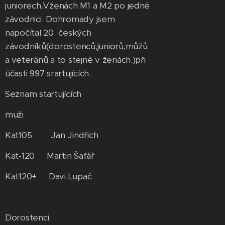
juniorech.Vženách M1 a M2 po jedné
závodnici. Dohromady jsem
napočítal 20 českých
závodníků(dorostenců,juniorů,můžů
a veteránů a to stejné v ženách.)při
účasti 997 srartujících.
Seznam startujících
muži
Kat105 Jan Jindřich
Kat-120 Martin Šafář
Kat120+ Davi Lupač
Dorostenci