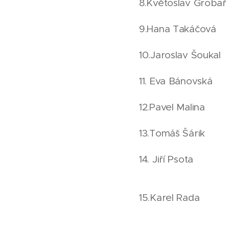
8.Květoslav Grob
9.Hana Takáčová 2
10.Jaroslav Šouka
11. Eva Bánovsk
12.Pavel Malin
13.Tomáš Šári
14. Jiří Pso
15.Karel Rada 