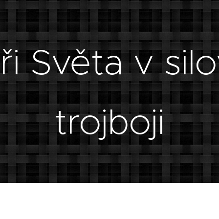
ři Světa v si
trojboji