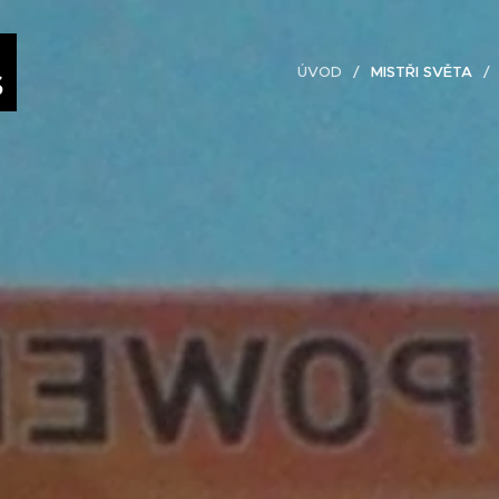
ÚVOD
MISTŘI SVĚTA
S